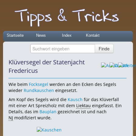
Startseite
News
Index
Kontakt
Klüversegel der Statenjacht
Fredericus
Wie beim
Focksegel
werden an den Ecken des Segels
wieder
Rundkauschen
eingesetzt.
Am Kopf des Segels wird die
Kausch
für das Klüverfall
mit einer Art Spreizholz mit dem
Liektau
eingefasst. Ein
Details, das im
Bauplan
gezeichnet ist und nach
NJ
modifiziert wurde.