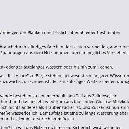
Vorbiegen der Planken unerlässlich, aber ab einer bestimmten
.
rauch durch ständiges Brechen der Leisten vermeiden, andererse
n Spannungen aus dem Holz nehmen, um ein mögliches Verziehen 
den- oder gar tagelanges Wässern oder bis hin zum Kochen.
si die "Haare" zu Berge stehen, bei wesentlich längerer Wässerung
enzuwachs zu rechnen ist, der ein sofortiges Weiterarbeiten unmö
lwände bestehen zu einem erheblichen Teil aus Zellulose, ein
charid und das besteht wiederum aus tausenden Glucose-Molekül
dlich nichts anderes als Traubenzucker ist. Und Zucker ist nun einm
aße wasserlöslich. Demzufolge ist eine zu lange Wässerung eher
ch und es kommt erst recht zum Bruch.
en? Ich will das Holz ja nicht essen. Sicherlich wird fast jeder