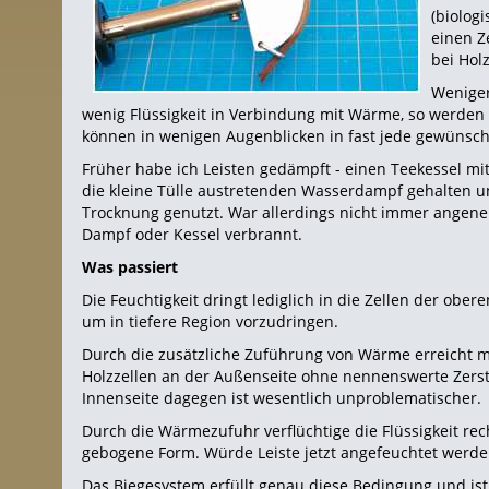
(biolog
einen Ze
bei Hol
Weniger
wenig Flüssigkeit in Verbindung mit Wärme, so werde
können in wenigen Augenblicken in fast jede gewünsc
Früher habe ich Leisten gedämpft - einen Teekessel mi
die kleine Tülle austretenden Wasserdampf gehalten 
Trocknung genutzt. War allerdings nicht immer angene
Dampf oder Kessel verbrannt.
Was passiert
Die Feuchtigkeit dringt lediglich in die Zellen der ober
um in tiefere Region vorzudringen.
Durch die zusätzliche Zuführung von Wärme erreicht m
Holzzellen an der Außenseite ohne nennenswerte Zerst
Innenseite dagegen ist wesentlich unproblematischer.
Durch die Wärmezufuhr verflüchtige die Flüssigkeit rech
gebogene Form. Würde Leiste jetzt angefeuchtet werden
Das Biegesystem erfüllt genau diese Bedingung und ist