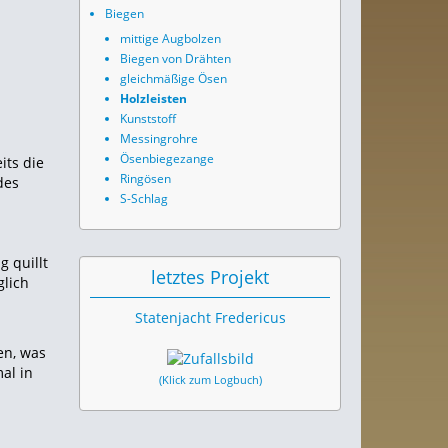
Biegen
mittige Augbolzen
Biegen von Drähten
gleichmäßige Ösen
Holzleisten
Kunststoff
Messingrohre
Ösenbiegezange
its die
Ringösen
des
S-Schlag
 quillt
letztes Projekt
glich
Statenjacht Fredericus
en, was
al in
(Klick zum Logbuch)