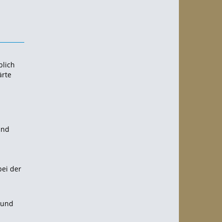
blich
ärte
und
bei der
 und