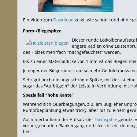
Ein Video zum
Download
zeigt, wie schnell und ohne g
Form-/Biegespitze
Dieser runde Lötkolbenaufsatz 
engere Radien ohne Leistenbr
des Holzes mehrfach "nachgefeuchtet" werden.
Bis zu einer Materialdicke von 1 mm ist das Biegen mei
Je enger der Biegeradius, um so mehr Geduld muss mitge
Sehr gut auch die angeschrägte Spitze, mit der ist ei
sogar das "Aufbügeln" der Leiste in Verbindung mit Ho
Spezialfall "hohe Kante"
Während sich Querbiegungen, z.B. am Bug, eher unprobl
Rumpfbeplankung etwas tricky, aber bis zu einem gewi
Auch hierfür kann der Aufsatz der
Formspitze
genutzt w
vorhergehenden Plankengang und streicht mit dem o.g.
her.