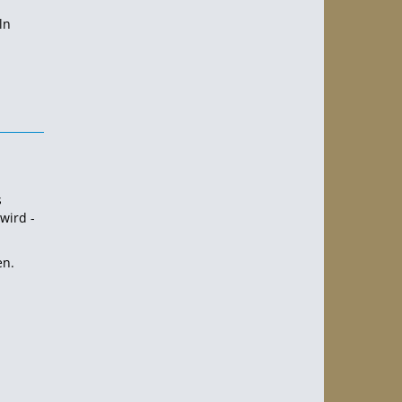
ln
s
wird -
en.