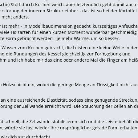
ische) Stoff durch Kochen weich, aber letztendlich geht damit auc
rstörung der inneren Struktur einher - das ist so bei der Kartoffel
z nicht anders.
 ist mehr - in Modellbaudimension gedacht, kurzzeitiges Anfeucht
n viele Holzarten für einen kurzen Moment wunderbar geschmeidig
hte Form gebracht werden - je mehr Wärme, um so besser.
t Wasser zum Kochen gebracht, die Leisten eine kleine Weile in de
und die Rundungen des Kessel gleichzeitig zur Formgebung und
hm und ich habe mir das eine oder andere Mal die Finger am hei
en Holzschicht ein, wobei die geringe Menge an Flüssigkeit nicht aus
an eine ausreichende Elastizität, sodass eine genügende Streckun
örung der Zellwände erreicht wird. Die Stauchung der Zellen an d
t schnell, die Zellwände stabilisieren sich und die Leiste behält di
, würde sie fast wieder ihre ursprünglicher gerade Form erhalten
 wirklich gut durchdacht.