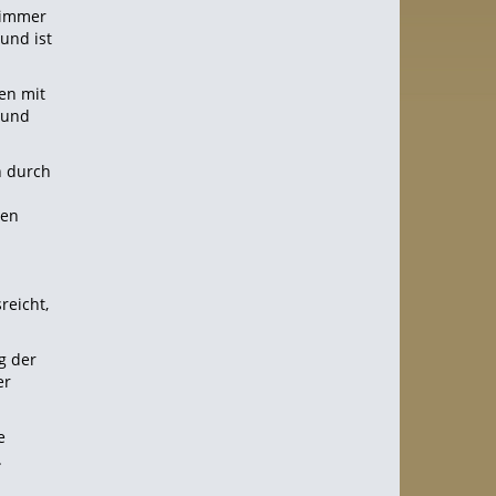
h immer
 und ist
en mit
 und
n durch
ßen
reicht,
g der
er
e
.