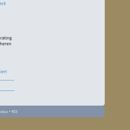
räting
cheren
•
Fokus
RSS