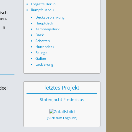
Fregatte Berlin
Rumpfausbau
isch
Decksbeplankung
nen.
Hauptdeck
 in
Kampanjedeck
Back
Schotten
Hüttendeck
Relinge
Galion
Lackierung
letztes Projekt
deel
Statenjacht Fredericus
(Klick zum Logbuch)