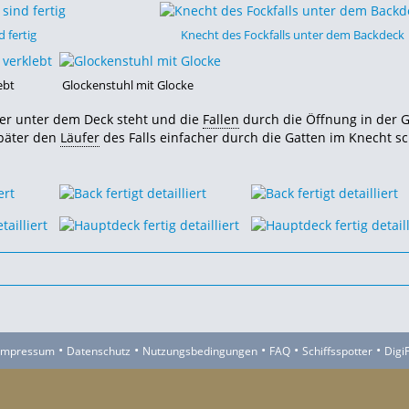
 fertig
Knecht des Fockfalls unter dem Backdeck
ebt
Glockenstuhl mit Glocke
er unter dem Deck steht und die
Fallen
durch die Öffnung in der G
später den
Läufer
des Falls einfacher durch die Gatten im Knecht s
•
•
•
•
•
Impressum
Datenschutz
Nutzungsbedingungen
FAQ
Schiffsspotter
Digi