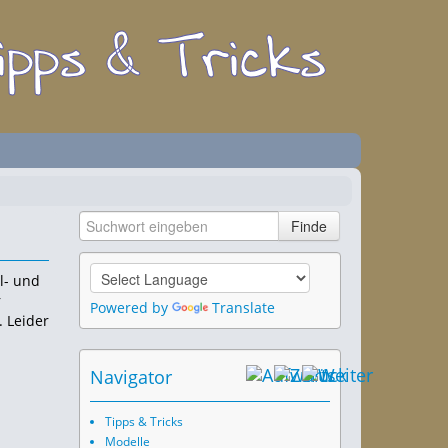
l- und
r
Powered by
Translate
 Leider
Navigator
Tipps & Tricks
Modelle